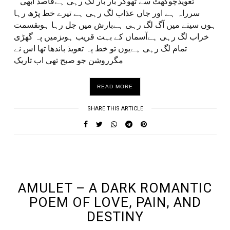
تعویذچوکھٹ سے ٹھوکر بار بار لگ رہی ہےقاصد ابھی
سرراہ ہے اور جاں عذاب لگ رہی ہے تیرے خط پڑھ رہا
ہوں سینے میں آگ لگ رہی ہےبارش میں جل رہا ہوںقسمت
خراب لگ رہی ہےآسماں کے بہت قریب ہوںزمیں پہ گھڑی
تمام لگ رہی ہےیوں تو خط پہ تعویذ باندھا تھا اس نے
مگرروشن جو صبح تھی اب تاریک
READ MORE
SHARE THIS ARTICLE
UNDEFINED UNDEFINED, UNDEFINED
AMULET – A DARK ROMANTIC
POEM OF LOVE, PAIN, AND
DESTINY