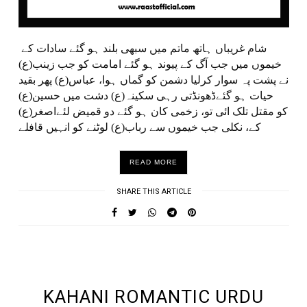
شام غریباں ہاتھ ماتم میں سبھی بلند ہو گئے سادات کے
خیموں میں جب آگ کے پیوند ہو گئے امامت کو جب زینب(ع)
نے پشت پہ سوار کرلیا دشمن کو گماں ہوا، عباس(ع) پھر بقید
حیات ہو گئےڈھونڈتی رہی سکینہ(ع) دشت میں حسین(ع)
کو مقتل تلک ائی تو، زخمی کان ہو گئے دو قمیض لئےاصغر(ع)
کے، نکلی جب خیموں سے رباب(ع) لوٹنے کو انہیں قافلے
READ MORE
SHARE THIS ARTICLE
UNDEFINED UNDEFINED, UNDEFINED
KAHANI ROMANTIC URDU