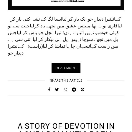
کہانیتیرا دیدار جو ایک بار کر لیاایسا لگا کے نشہ کئی بار کر
لیاقاری تو نہ تھا میںبس عشق میں تجھے یاد کرلیاجنت سے تو
کوئی خوشبو نہیں آئیارے ہاں! تیرا آنچل جو پاس کر لیاجس
پل میں تجھے سوچا نہیںوہ پل ہی بیکار کر لیا اتنی سی ہے
بس راست کہانیجہاں چاہا تماشا کر لیا(راست) کہانیتیرا
دیدار جو
READ MORE
SHARE THIS ARTICLE
UNDEFINED UNDEFINED, UNDEFINED
A STORY OF DEVOTION IN