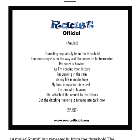
(Amulet)Stumbling repeatedly from the thresholdThe