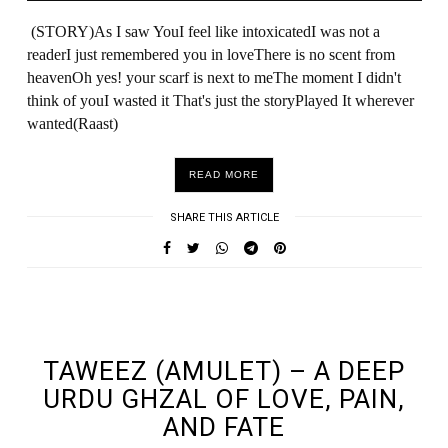
(STORY)As I saw YouI feel like intoxicatedI was not a
readerI just remembered you in loveThere is no scent from
heavenOh yes! your scarf is next to meThe moment I didn't
think of youI wasted it That's just the storyPlayed It wherever
wanted(Raast)
READ MORE
SHARE THIS ARTICLE
UNDEFINED UNDEFINED, UNDEFINED
TAWEEZ (AMULET) – A DEEP
URDU GHZAL OF LOVE, PAIN,
AND FATE